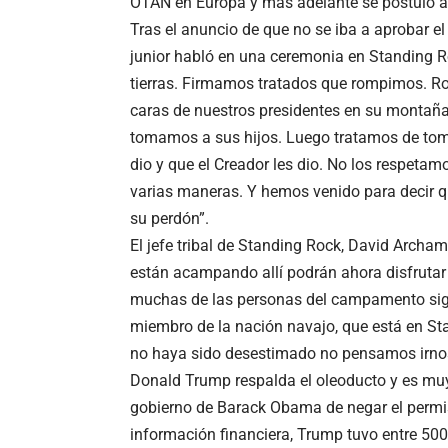
OTAN
en Europa y más adelante se postuló a 
Tras el anuncio de que no se iba a aprobar el
junior habló en una ceremonia en Standing 
tierras. Firmamos tratados que rompimos. R
caras de nuestros presidentes en su montañ
tomamos a sus hijos. Luego tratamos de toma
dio y que el Creador les dio. No los respet
varias maneras. Y hemos venido para decir q
su perdón”.
El jefe tribal de Standing Rock, David Archam
están acampando allí podrán ahora disfrutar 
muchas de las personas del campamento sig
miembro de la nación navajo, que está en St
no haya sido desestimado no pensamos irnos
Donald Trump respalda el oleoducto y es muy 
gobierno de Barack Obama de negar el permis
información financiera, Trump tuvo entre 500.