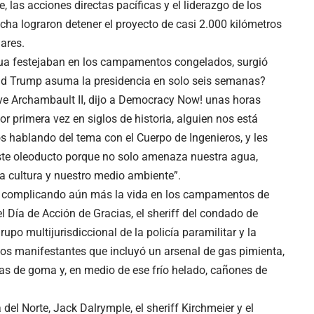
, las acciones directas pacíficas y el liderazgo de los
ucha lograron detener el proyecto de casi 2.000 kilómetros
ares.
gua festejaban en los campamentos congelados, surgió
ld Trump asuma la presidencia en solo seis semanas?
Dave Archambault II, dijo a Democracy Now! unas horas
or primera vez en siglos de historia, alguien nos está
hablando del tema con el Cuerpo de Ingenieros, y les
te oleoducto porque no solo amenaza nuestra agua,
 cultura y nuestro medio ambiente”.
ón, complicando aún más la vida en los campamentos de
el Día de Acción de Gracias, el sheriff del condado de
upo multijurisdiccional de la policía paramilitar y la
los manifestantes que incluyó un arsenal de gas pimienta,
as de goma y, en medio de ese frío helado, cañones de
del Norte, Jack Dalrymple, el sheriff Kirchmeier y el