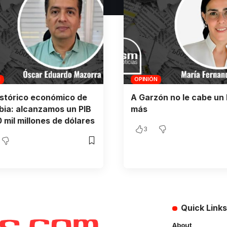
N
OPINIÓN
istórico económico de
A Garzón no le cabe un 
ia: alcanzamos un PIB
más
 mil millones de dólares
3
Quick Links
About