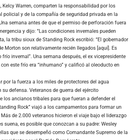
s, Kelcy Warren, comparten la responsabilidad por los
 policial y de la compañía de seguridad privada en la
. Una semana antes de que el permiso de perforación fuera
ergencia y dijo: “Las condiciones invernales pueden
a, la tribu sioux de Standing Rock escribió: “El gobernador
de Morton son relativamente recién llegados [aquí]. Es
 frío invernal”. Una semana después, el ex vicepresidente
con este frío era “inhumano” y calificó al oleoducto en
por la fuerza a los miles de protectores del agua
n su defensa. Veteranos de guerra del ejército
 los ancianos tribales para que fueran a defender el
tanding Rock” viajó a los campamentos para formar un
Más de 2.000 veteranos hicieron el viaje bajo el liderazgo
les suena, es posible que conozcan a su padre: Wesley
estrellas que se desempeñó como Comandante Supremo de la