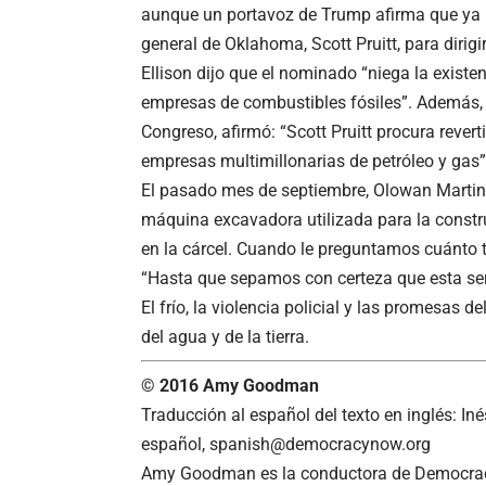
aunque un portavoz de Trump afirma que ya 
general de Oklahoma, Scott Pruitt, para dirig
Ellison dijo que el nominado “niega la exist
empresas de combustibles fósiles”. Además, El
Congreso, afirmó: “Scott Pruitt procura revert
empresas multimillonarias de petróleo y gas”
El pasado mes de septiembre, Olowan Martine
máquina excavadora utilizada para la constr
en la cárcel. Cuando le preguntamos cuánto
“Hasta que sepamos con certeza que esta ser
El frío, la violencia policial y las promesas 
del agua y de la tierra.
© 2016 Amy Goodman
Traducción al español del
texto en inglés
: In
español
, spanish@democracynow.org
Amy Goodman es la conductora de Democracy 