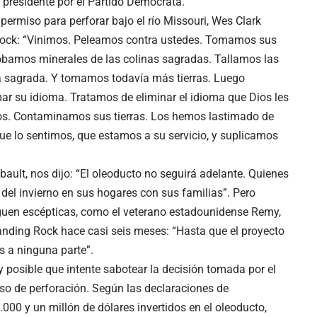
presidente por el Partido Demócrata.
 permiso para perforar bajo el río Missouri, Wes Clark
Rock: “Vinimos. Peleamos contra ustedes. Tomamos sus
obamos minerales de las colinas sagradas. Tallamos las
a sagrada. Y tomamos todavía más tierras. Luego
r su idioma. Tratamos de eliminar el idioma que Dios les
amos. Contaminamos sus tierras. Los hemos lastimado de
ue lo sentimos, que estamos a su servicio, y suplicamos
bault, nos dijo: “El oleoducto no seguirá adelante. Quienes
del invierno en sus hogares con sus familias”. Pero
uen escépticas, como el veterano estadounidense Remy,
anding Rock hace casi seis meses: “Hasta que el proyecto
 a ninguna parte”.
posible que intente sabotear la decisión tomada por el
o de perforación. Según las declaraciones de
000 y un millón de dólares invertidos en el oleoducto,