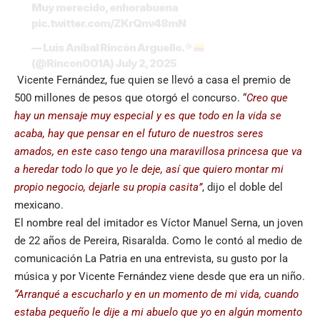
Muy merecido, enhorabuena
pic.twitter.com/ZKrQnv48mN
— Luis Aníbal Rincón Arguello. ®
(@Rincon001A)
July 2, 2025
Vicente Fernández, fue quien se llevó a casa el premio de
500 millones de pesos que otorgó el concurso. “
Creo que
hay un mensaje muy especial y es que todo en la vida se
acaba, hay que pensar en el futuro de nuestros seres
amados, en este caso tengo una maravillosa princesa que va
a heredar todo lo que yo le deje, así que quiero montar mi
propio negocio, dejarle su propia casita”
, dijo el doble del
mexicano.
El nombre real del imitador es Víctor Manuel Serna, un joven
de 22 años de Pereira, Risaralda. Como le contó al medio de
comunicación La Patria en una entrevista, su gusto por la
música y por Vicente Fernández viene desde que era un niño.
“Arranqué a escucharlo y en un momento de mi vida, cuando
estaba pequeño le dije a mi abuelo que yo en algún momento