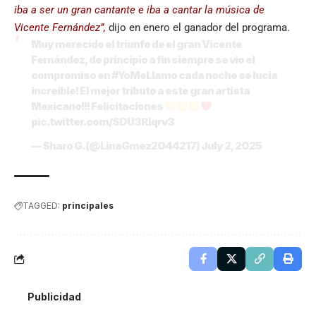
iba a ser un gran cantante e iba a cantar la música de
Vicente Fernández”,
dijo en enero el ganador del programa.
Muy merecido el triunfo de el gran Vicente
Fernández, de principio a fin siempre se vio el
compromiso en
#YoMeLlamo
cada noche se lucia
increíble! El mejor tributo a este gran artista
Mexicano!!! Felicitaciones
pic.twitter.com/SDU3RIqrv3
— Sharo G. (@LinaGmez2044217)
July 2, 2025
TAGGED:
principales
Publicidad