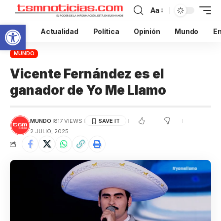
Aa
Abrir barra de herramientas
Inicio
Actualidad
Política
Opinión
Mundo
En
MUNDO
Vicente Fernández es el
ganador de Yo Me Llamo
MUNDO
817 VIEWS
2 JULIO, 2025