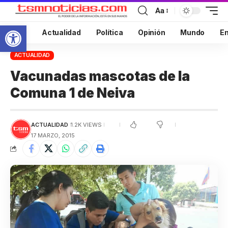
Aa
Abrir barra de herramientas
Inicio
Actualidad
Política
Opinión
Mundo
En
ACTUALIDAD
Vacunadas mascotas de la
Comuna 1 de Neiva
ACTUALIDAD
1.2K VIEWS
17 MARZO, 2015