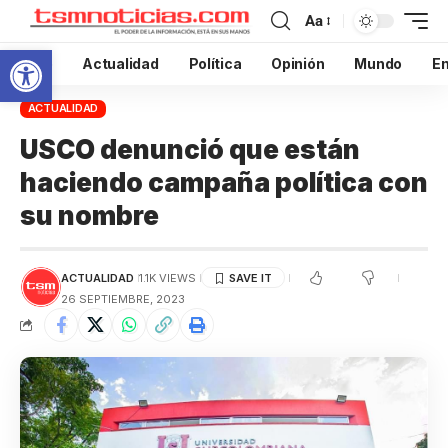
Aa
Abrir barra de herramientas
Inicio
Actualidad
Política
Opinión
Mundo
En
ACTUALIDAD
USCO denunció que están
haciendo campaña política con
su nombre
ACTUALIDAD
1.1K VIEWS
26 SEPTIEMBRE, 2023