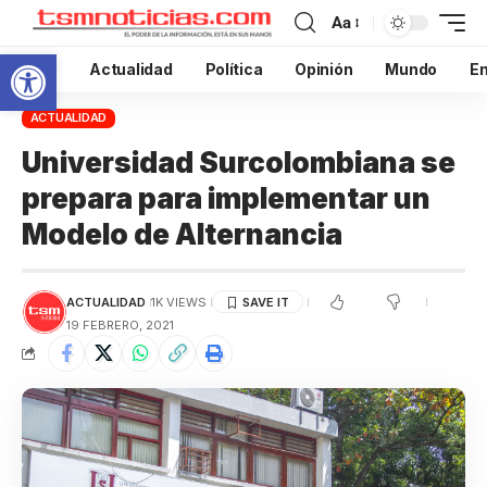
Aa
Abrir barra de herramientas
Inicio
Actualidad
Política
Opinión
Mundo
En
ACTUALIDAD
Universidad Surcolombiana se
prepara para implementar un
Modelo de Alternancia
ACTUALIDAD
1K VIEWS
19 FEBRERO, 2021