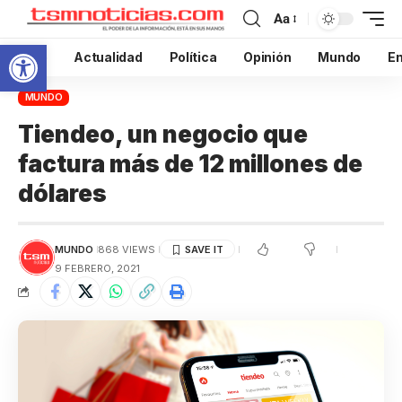
Aa
Abrir barra de herramientas
Inicio
Actualidad
Política
Opinión
Mundo
En
MUNDO
Tiendeo, un negocio que
factura más de 12 millones de
dólares
MUNDO
868 VIEWS
9 FEBRERO, 2021