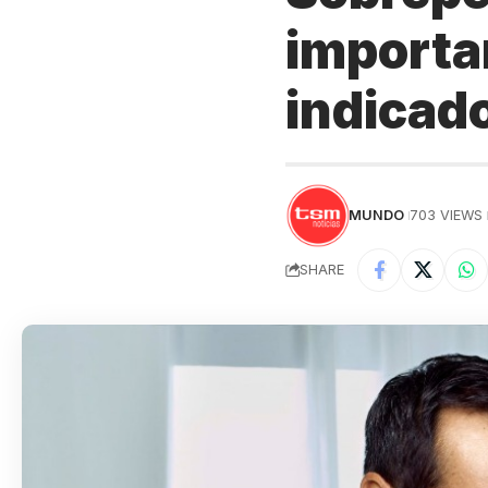
importa
indicad
MUNDO
703 VIEWS
SHARE