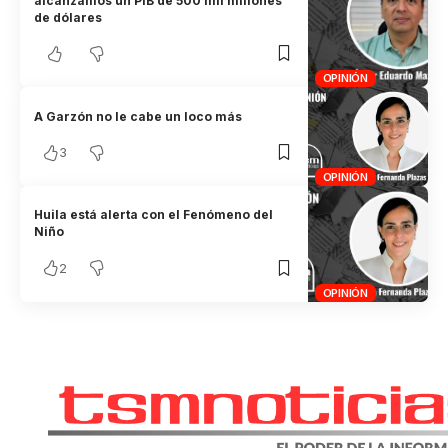
alcanzamos un PIB de 500 mil millones
de dólares
OPINIÓN
A Garzón no le cabe un loco más
3
OPINIÓN
Huila está alerta con el Fenómeno del
Niño
2
OPINIÓN