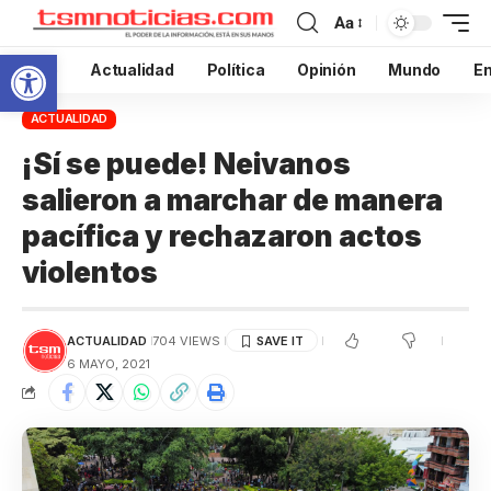
Aa
Abrir barra de herramientas
Inicio
Actualidad
Política
Opinión
Mundo
En
ACTUALIDAD
¡Sí se puede! Neivanos
salieron a marchar de manera
pacífica y rechazaron actos
violentos
ACTUALIDAD
704 VIEWS
6 MAYO, 2021