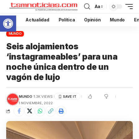
Aa
Abrir barra de herramientas
Inicio
Actualidad
Política
Opinión
Mundo
En
MUNDO
Seis alojamientos
‘instagrameables’ para una
noche única dentro de un
vagón de lujo
MUNDO
1.3K VIEWS
1 NOVIEMBRE, 2022