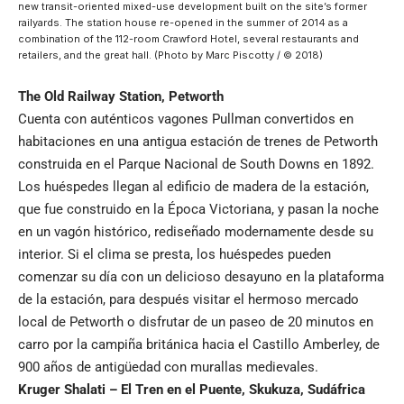
new transit-oriented mixed-use development built on the site’s former
railyards. The station house re-opened in the summer of 2014 as a
combination of the 112-room Crawford Hotel, several restaurants and
retailers, and the great hall. (Photo by Marc Piscotty / © 2018)
The Old Railway Station
,
Petworth
Cuenta con auténticos vagones Pullman convertidos en
habitaciones en una antigua estación de trenes de Petworth
construida en el Parque Nacional de South Downs en 1892.
Los huéspedes llegan al edificio de madera de la estación,
que fue construido en la Época Victoriana, y pasan la noche
en un vagón histórico, rediseñado modernamente desde su
interior. Si el clima se presta, los huéspedes pueden
comenzar su día con un delicioso desayuno en la plataforma
de la estación, para después visitar el hermoso mercado
local de Petworth o disfrutar de un paseo de 20 minutos en
carro por la campiña británica hacia el
Castillo Amberley
, de
900 años de antigüedad con murallas medievales.
Kruger Shalati – El Tren en el Puente
,
Skukuza
,
Sudáfrica