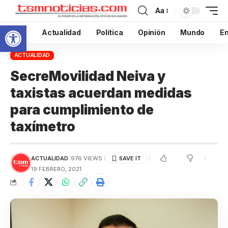
Aa
Abrir barra de herramientas
Inicio
Actualidad
Política
Opinión
Mundo
En
ACTUALIDAD
SecreMovilidad Neiva y
taxistas acuerdan medidas
para cumplimiento de
taxímetro
ACTUALIDAD
976 VIEWS
19 FEBRERO, 2021