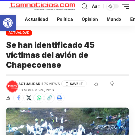
Aa
Abrir barra de herramientas
Inicio
Actualidad
Política
Opinión
Mundo
En
ACTUALIDAD
Se han identificado 45
víctimas del avión de
Chapecoense
ACTUALIDAD
1.7K VIEWS
30 NOVIEMBRE, 2016