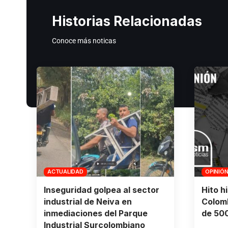
Historias Relacionadas
Conoce más noticas
ACTUALIDAD
OPINIÓ
Inseguridad golpea al sector
Hito h
industrial de Neiva en
Colomb
inmediaciones del Parque
de 500
Industrial Surcolombiano