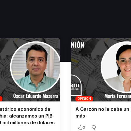
N
OPINIÓN
istórico económico de
A Garzón no le cabe un 
ia: alcanzamos un PIB
más
 mil millones de dólares
3