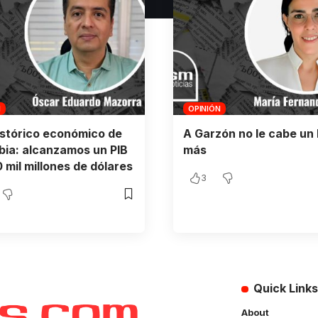
N
OPINIÓN
istórico económico de
A Garzón no le cabe un 
ia: alcanzamos un PIB
más
 mil millones de dólares
3
Quick Links
About