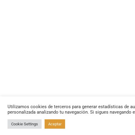
Utilizamos cookies de terceros para generar estadísticas de au
personalizada analizando tu navegación. Si sigues navegando 
Cookie Settings
Aceptar
By using this site, you agree to the
Privacy Policy
and
Terms of Use
.