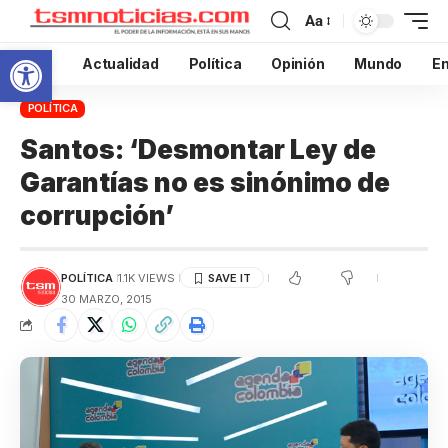
Aa
Abrir barra de herramientas
Inicio
Actualidad
Política
Opinión
Mundo
En
POLÍTICA
Santos: ‘Desmontar Ley de
Garantías no es sinónimo de
corrupción’
POLÍTICA
1.1K VIEWS
30 MARZO, 2015