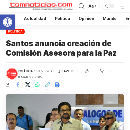
Aa
Abrir barra de herramientas
Inicio
Actualidad
Política
Opinión
Mundo
En
POLÍTICA
Santos anuncia creación de
Comisión Asesora para la Paz
POLÍTICA
1.5K VIEWS
11 MARZO, 2015