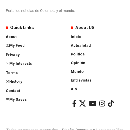
Portal de noticias de Colombia y el mundo.
Quick Links
About US
About
Inicio
My Feed
Actualidad
Política
Privacy
Opinión
My Interests
Mundo
Terms
Entrevistas
History
Aló
Contact
My Saves
Todos los derechos reservados – Diseño, Desarrollo y Hosting por
Click