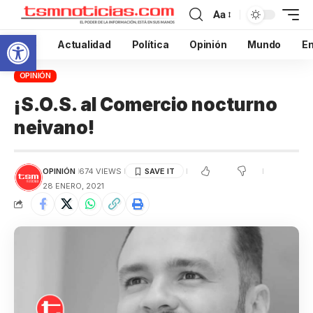
Aa
Abrir barra de herramientas
Inicio
Actualidad
Política
Opinión
Mundo
En
OPINIÓN
¡S.O.S. al Comercio nocturno
neivano!
OPINIÓN
674 VIEWS
28 ENERO, 2021