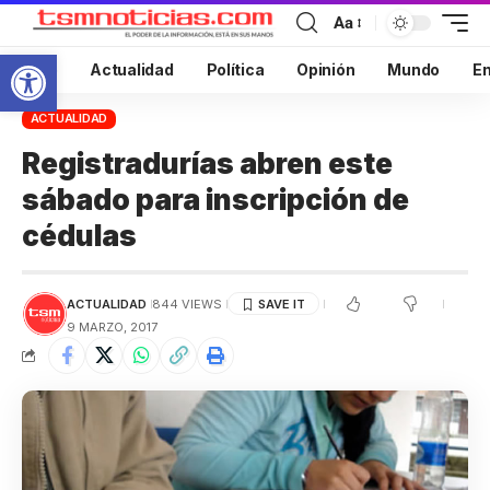
Aa
Abrir barra de herramientas
Inicio
Actualidad
Política
Opinión
Mundo
En
ACTUALIDAD
Registradurías abren este
sábado para inscripción de
cédulas
ACTUALIDAD
844 VIEWS
9 MARZO, 2017