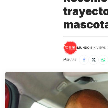
trayect
mascot
MUNDO
1.1K VIEWS
SHARE