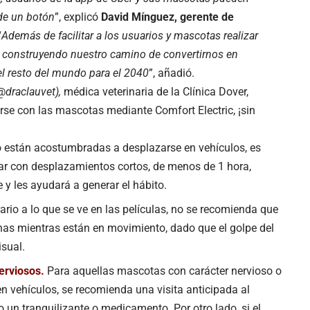
 de un botón
”, explicó
David Mínguez, gerente de
“
Además de facilitar a los usuarios y mascotas realizar
s construyendo nuestro camino de convertirnos en
l resto del mundo para el 2040
”, añadió.
(@
draclauvet),
médica veterinaria de la Clínica Dover,
e con las mascotas mediante Comfort Electric, ¡sin
 están acostumbradas a desplazarse en vehículos, es
ar con desplazamientos cortos, de menos de 1 hora,
 y les ayudará a generar el hábito.
ario a lo que se ve en las películas, no se recomienda que
nas mientras están en movimiento, dado que el golpe del
isual.
nerviosos.
Para aquellas mascotas con carácter nervioso o
 vehículos, se recomienda una visita anticipada al
io un tranquilizante o medicamento. Por otro lado, si el