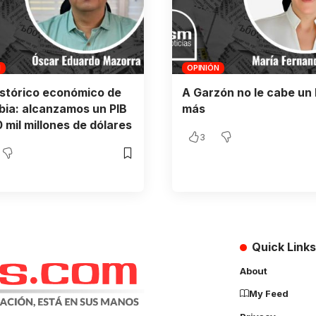
N
OPINIÓN
istórico económico de
A Garzón no le cabe un 
ia: alcanzamos un PIB
más
 mil millones de dólares
3
Quick Links
About
My Feed