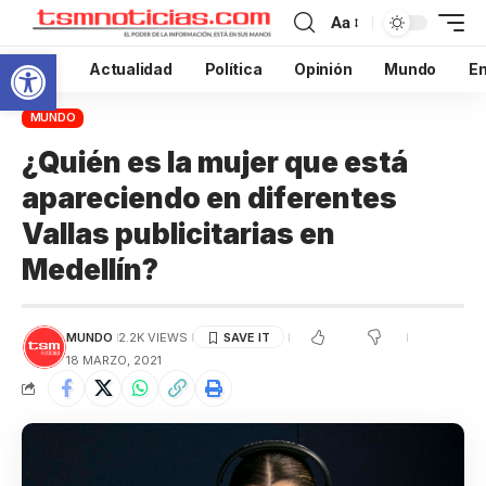
Aa
Abrir barra de herramientas
Inicio
Actualidad
Política
Opinión
Mundo
En
MUNDO
¿Quién es la mujer que está
apareciendo en diferentes
Vallas publicitarias en
Medellín?
MUNDO
2.2K VIEWS
18 MARZO, 2021