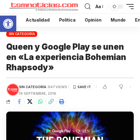
Aa
Abrir barra de herramientas
Inicio
Actualidad
Política
Opinión
Mundo
En
SIN CATEGORÍA
Queen y Google Play se unen
en «La experiencia Bohemian
Rhapsody»
SIN CATEGORÍA
947 VIEWS
19 SEPTIEMBRE, 2016