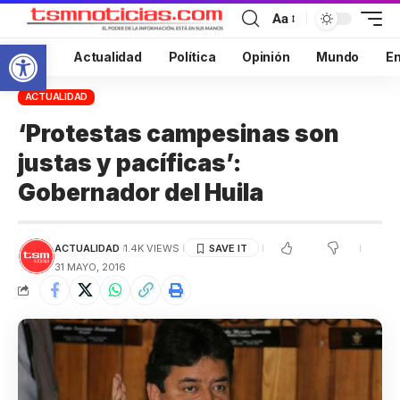
Aa
Abrir barra de herramientas
Inicio
Actualidad
Política
Opinión
Mundo
En
ACTUALIDAD
‘Protestas campesinas son
justas y pacíficas’:
Gobernador del Huila
ACTUALIDAD
1.4K VIEWS
31 MAYO, 2016