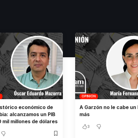
N
OPINIÓN
istórico económico de
A Garzón no le cabe un 
ia: alcanzamos un PIB
más
 mil millones de dólares
3