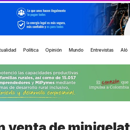
tualidad
Política
Opinión
Mundo
Entrevistas
Aló
n venta de minigelat