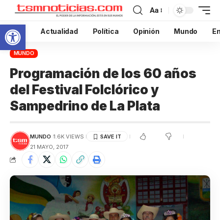
Aa
Abrir barra de herramientas
Inicio
Actualidad
Política
Opinión
Mundo
En
MUNDO
Programación de los 60 años
del Festival Folclórico y
Sampedrino de La Plata
MUNDO
1.6K VIEWS
21 MAYO, 2017