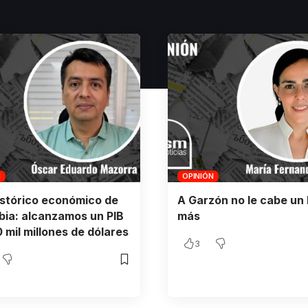
N
OPINIÓN
istórico económico de
A Garzón no le cabe un 
ia: alcanzamos un PIB
más
 mil millones de dólares
3