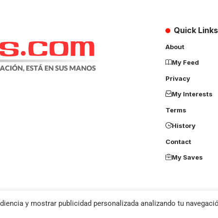
Quick Links
About
My Feed
Privacy
My Interests
Terms
History
Contact
My Saves
diencia y mostrar publicidad personalizada analizando tu navegació
u agree to the
Privacy Policy
and
Terms of Use
.
os derechos reservados – Diseño, Desarrollo y Hosting por
Click Masivo SAS