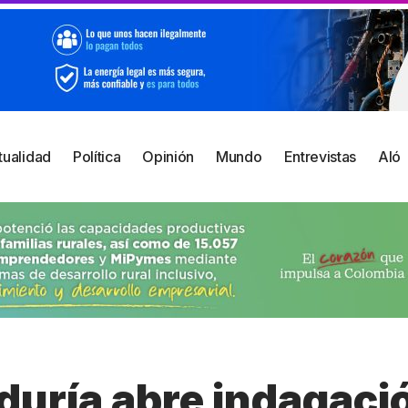
tualidad
Política
Opinión
Mundo
Entrevistas
Aló
duría abre indagaci