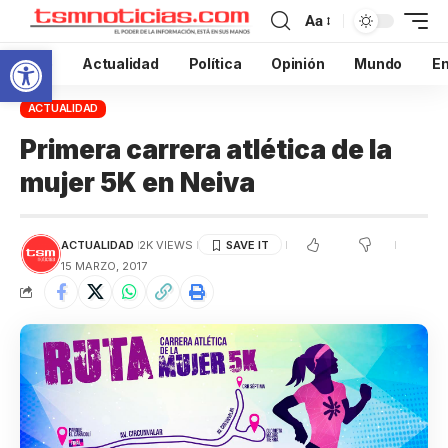
Aa
Abrir barra de herramientas
Inicio
Actualidad
Política
Opinión
Mundo
En
ACTUALIDAD
Primera carrera atlética de la
mujer 5K en Neiva
ACTUALIDAD
2K VIEWS
15 MARZO, 2017