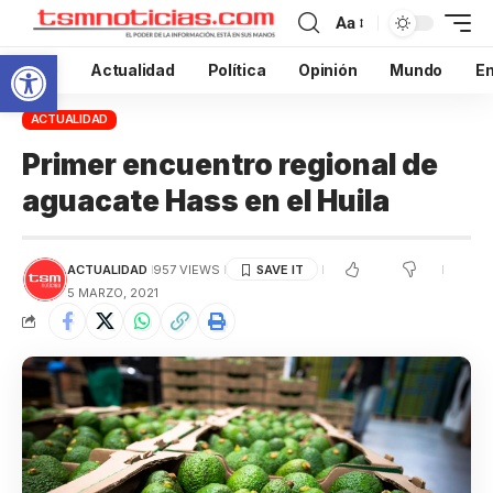
Aa
Abrir barra de herramientas
Inicio
Actualidad
Política
Opinión
Mundo
En
ACTUALIDAD
Primer encuentro regional de
aguacate Hass en el Huila
ACTUALIDAD
957 VIEWS
5 MARZO, 2021