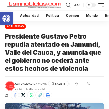
Aa
Abrir barra de herramientas
Inicio
Actualidad
Política
Opinión
Mundo
En
ACTUALIDAD
Presidente Gustavo Petro
repudia atentado en Jamundí,
Valle del Cauca, y anuncia que
el gobierno no cederá ante
estos hechos de violencia
ACTUALIDAD
2K VIEWS
22 SEPTIEMBRE, 2023