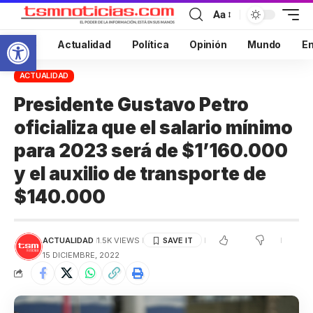
Aa
Abrir barra de herramientas
Inicio
Actualidad
Política
Opinión
Mundo
En
ACTUALIDAD
Presidente Gustavo Petro
oficializa que el salario mínimo
para 2023 será de $1’160.000
y el auxilio de transporte de
$140.000
ACTUALIDAD
1.5K VIEWS
15 DICIEMBRE, 2022