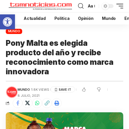
Aa
Abrir barra de herramientas
Inicio
Actualidad
Política
Opinión
Mundo
En
MUNDO
Pony Malta es elegida
producto del año y recibe
reconocimiento como marca
innovadora
MUNDO
1.8K VIEWS
8 JULIO, 2021