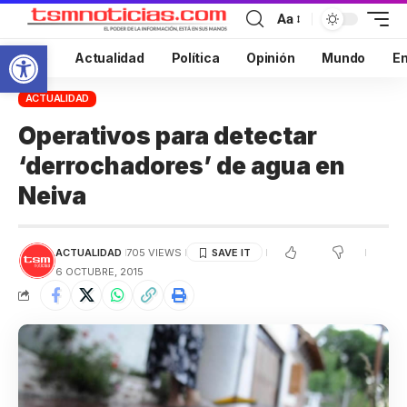
Aa
Abrir barra de herramientas
Inicio
Actualidad
Política
Opinión
Mundo
En
ACTUALIDAD
Operativos para detectar
‘derrochadores’ de agua en
Neiva
ACTUALIDAD
705 VIEWS
6 OCTUBRE, 2015