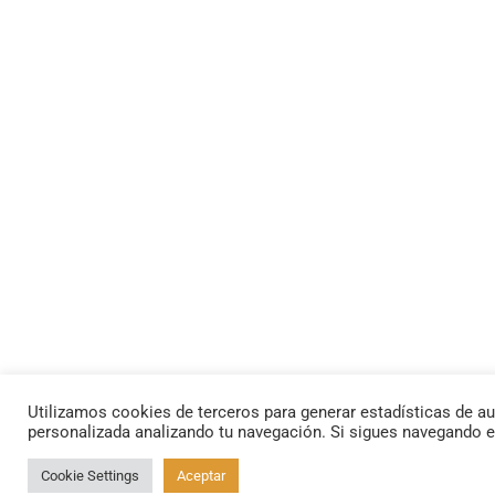
Utilizamos cookies de terceros para generar estadísticas de au
personalizada analizando tu navegación. Si sigues navegando 
Cookie Settings
Aceptar
By using this site, you agree to the
Privacy Policy
and
Terms of Use
.