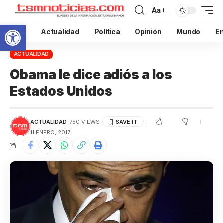
Aa
Abrir barra de herramientas
Inicio
Actualidad
Política
Opinión
Mundo
En
ACTUALIDAD
Obama le dice adiós a los
Estados Unidos
ACTUALIDAD
750 VIEWS
11 ENERO, 2017