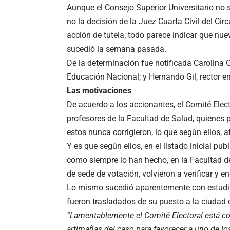
Aunque el Consejo Superior Universitario no 
no la decisión de la Juez Cuarta Civil del Cir
acción de tutela; todo parece indicar que nu
sucedió la semana pasada.
De la determinación fue notificada Carolina 
Educación Nacional; y Hernando Gil, rector en
Las motivaciones
De acuerdo a los accionantes, el Comité Ele
profesores de la Facultad de Salud, quienes p
estos nunca corrigieron, lo que según ellos, a
Y es que según ellos, en el listado inicial pu
como siempre lo han hecho, en la Facultad d
de sede de votación, volvieron a verificar y 
Lo mismo sucedió aparentemente con estudia
fueron trasladados de su puesto a la ciudad d
“Lamentablemente el Comité Electoral está co
artimañas del caso para favorecer a uno de l