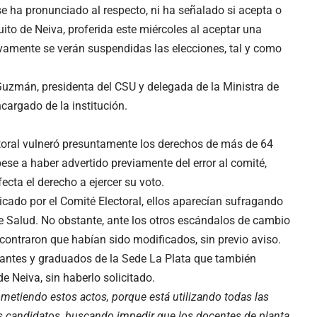
se ha pronunciado al respecto, ni ha señalado si acepta o
cuito de Neiva, proferida este miércoles al aceptar una
evamente se verán suspendidas las elecciones, tal y como
Guzmán, presidenta del CSU y delegada de la Ministra de
cargado de la institución.
ctoral vulneró presuntamente los derechos de más de 64
ese a haber advertido previamente del error al comité,
fecta el derecho a ejercer su voto.
blicado por el Comité Electoral, ellos aparecían sufragando
e Salud. No obstante, ante los otros escándalos de cambio
encontraron que habían sido modificados, sin previo aviso.
ntes y graduados de la Sede La Plata que también
e Neiva, sin haberlo solicitado.
metiendo estos actos, porque está utilizando todas las
os candidatos, buscando impedir que los docentes de planta