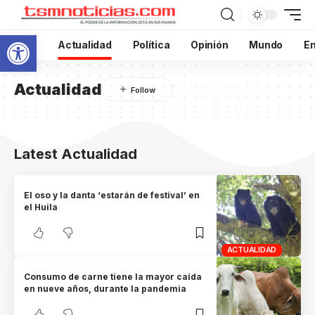
Abrir barra de herramientas
Inicio
Actualidad
Política
Opinión
Mundo
En
Actualidad
Latest Actualidad
El oso y la danta ‘estarán de festival’ en
el Huila
ACTUALIDAD
Consumo de carne tiene la mayor caída
en nueve años, durante la pandemia