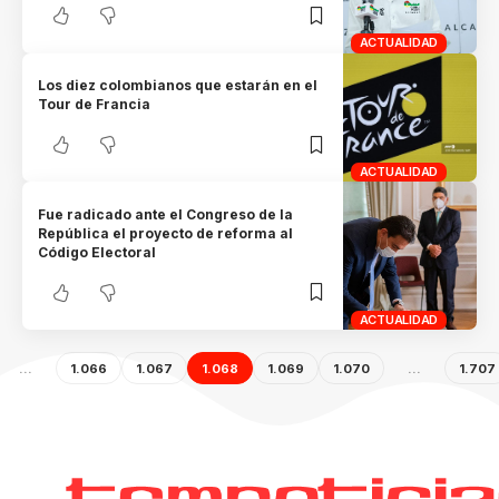
ACTUALIDAD
Los diez colombianos que estarán en el
Tour de Francia
ACTUALIDAD
Fue radicado ante el Congreso de la
República el proyecto de reforma al
Código Electoral
ACTUALIDAD
…
1.066
1.067
1.068
1.069
1.070
…
1.707