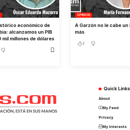
N
OPINIÓN
istórico económico de
A Garzón no le cabe un 
ia: alcanzamos un PIB
más
 mil millones de dólares
3
Quick Links
About
My Feed
Privacy
My Interests