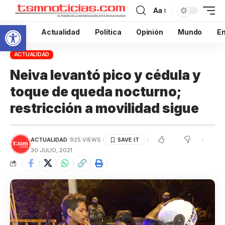
Aa
Abrir barra de herramientas
Inicio
Actualidad
Política
Opinión
Mundo
En
ACTUALIDAD
Neiva levantó pico y cédula y
toque de queda nocturno;
restricción a movilidad sigue
ACTUALIDAD
925 VIEWS
30 JULIO, 2021