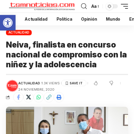
Aa
Abrir barra de herramientas
Inicio
Actualidad
Política
Opinión
Mundo
En
ACTUALIDAD
Neiva, finalista en concurso
nacional de compromiso con la
niñez y la adolescencia
ACTUALIDAD
1.3K VIEWS
24 NOVIEMBRE, 2020