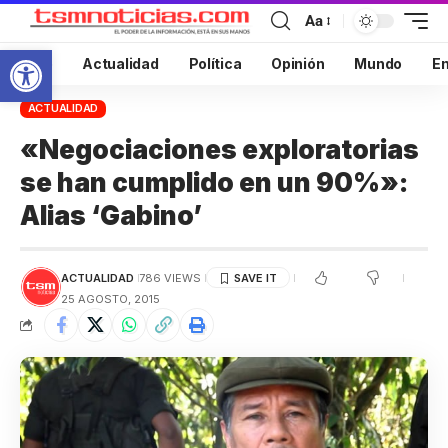
Aa
Abrir barra de herramientas
Inicio
Actualidad
Política
Opinión
Mundo
En
ACTUALIDAD
«Negociaciones exploratorias
se han cumplido en un 90%»:
Alias ‘Gabino’
ACTUALIDAD
786 VIEWS
25 AGOSTO, 2015