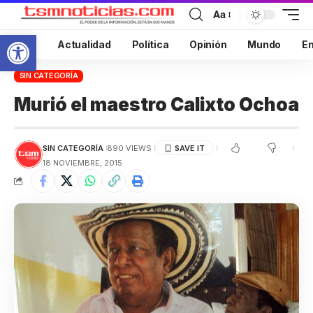
Aa
Abrir barra de herramientas
Inicio
Actualidad
Política
Opinión
Mundo
En
SIN CATEGORÍA
Murió el maestro Calixto Ochoa
SIN CATEGORÍA
890 VIEWS
18 NOVIEMBRE, 2015