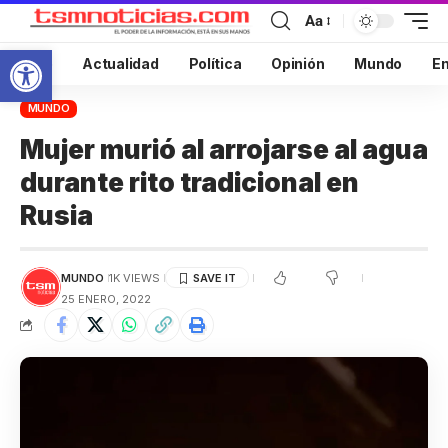
Aa
Abrir barra de herramientas
Inicio
Actualidad
Política
Opinión
Mundo
En
MUNDO
Mujer murió al arrojarse al agua
durante rito tradicional en
Rusia
MUNDO
1K VIEWS
25 ENERO, 2022