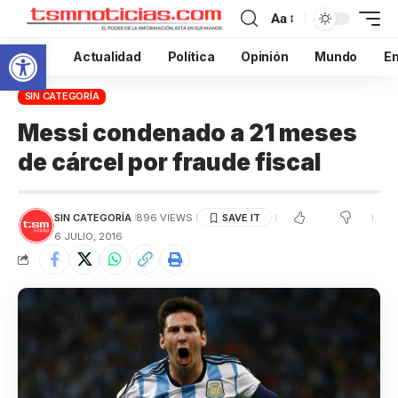
Aa
Abrir barra de herramientas
Inicio
Actualidad
Política
Opinión
Mundo
En
SIN CATEGORÍA
Messi condenado a 21 meses
de cárcel por fraude fiscal
SIN CATEGORÍA
896 VIEWS
6 JULIO, 2016