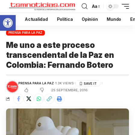
Aa
Abrir barra de herramientas
Inicio
Actualidad
Política
Opinión
Mundo
En
PRENSA PARA LA PAZ
Me uno a este proceso
transcendental de la Paz en
Colombia: Fernando Botero
PRENSA PARA LA PAZ
1.3K VIEWS
25 SEPTIEMBRE, 2016