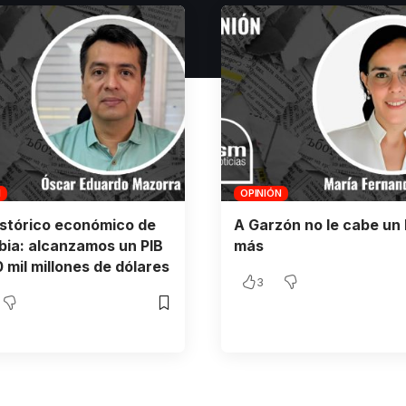
N
OPINIÓN
istórico económico de
A Garzón no le cabe un 
ia: alcanzamos un PIB
más
 mil millones de dólares
3