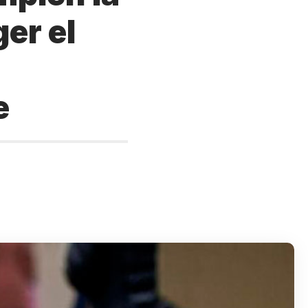
er el
e