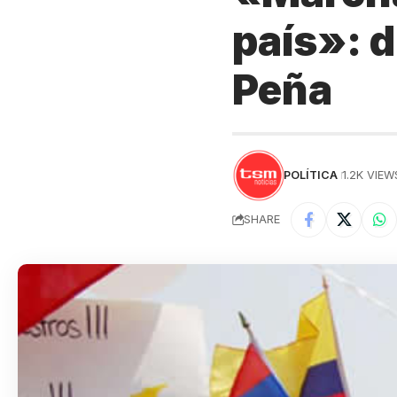
país»: 
Peña
POLÍTICA
1.2K VIEW
SHARE