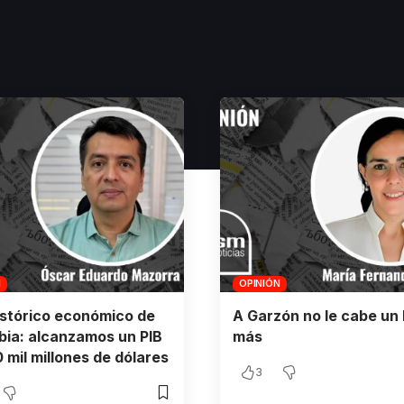
N
OPINIÓN
istórico económico de
A Garzón no le cabe un 
ia: alcanzamos un PIB
más
 mil millones de dólares
3