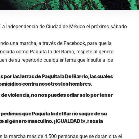
e La Independencia de Ciudad de México el próximo sábado
endo una marcha, a través de
Facebook
, para que la
ocida como Paquita la del Barrio, respete al género
n de su repertorio cualquier tema que insulte a los
r las letras de Paquita la Del Barrio, las cuales
s homicidios contra nosotros los hombres.
de violencia, no nos puedes odiar solo por tener
 pedimos que Paquita la del Barrio saque de su
te al género masculino. ¡IGUALDAD!», reza la
en la marcha más de 4.500 personas que se darán cita el