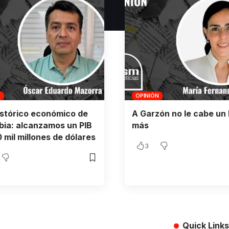
N
OPINIÓN
istórico económico de
A Garzón no le cabe un 
ia: alcanzamos un PIB
más
 mil millones de dólares
3
Quick Links