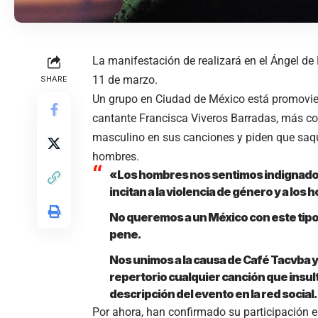
La manifestación de realizará en el Ángel d
11 de marzo.
SHARE
Un grupo en Ciudad de México está promovi
cantante Francisca Viveros Barradas, más con
masculino en sus canciones y piden que saque
hombres.
«Los hombres nos sentimos indignados po
incitan a la violencia de género y a lo
No queremos a un México con este tipo 
pene.
Nos unimos a la causa de Café Tacvba y
repertorio cualquier canción que insul
descripción del evento en la red social.
Por ahora, han confirmado su participación 