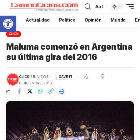
Aa
Abrir barra de herramientas
Inicio
Actualidad
Política
Opinión
Mundo
En
CLICK
Maluma comenzó en Argentina
su última gira del 2016
CLICK
1.1K VIEWS
6 DICIEMBRE, 2016