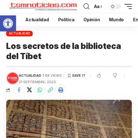
Aa
Abrir barra de herramientas
Inicio
Actualidad
Política
Opinión
Mundo
En
ACTUALIDAD
Los secretos de la biblioteca
del Tíbet
ACTUALIDAD
1.6K VIEWS
21 SEPTIEMBRE, 2023