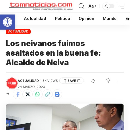
Aa
Abrir barra de herramientas
Inicio
Actualidad
Política
Opinión
Mundo
En
ACTUALIDAD
Los neivanos fuimos
asaltados en la buena fe:
Alcalde de Neiva
ACTUALIDAD
1.3K VIEWS
24 MARZO, 2023