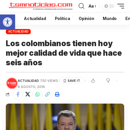
Aa
Abrir barra de herramientas
Inicio
Actualidad
Política
Opinión
Mundo
En
ACTUALIDAD
Los colombianos tienen hoy
mejor calidad de vida que hace
seis años
ACTUALIDAD
730 VIEWS
8 AGOSTO, 2016