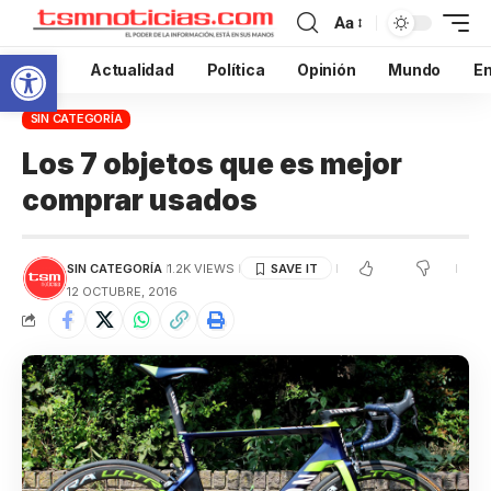
Aa
Abrir barra de herramientas
Inicio
Actualidad
Política
Opinión
Mundo
En
SIN CATEGORÍA
Los 7 objetos que es mejor
comprar usados
SIN CATEGORÍA
1.2K VIEWS
12 OCTUBRE, 2016